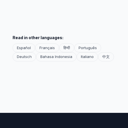
Read in other languages:
Español
Français
हिन्दी
Português
Deutsch
Bahasa Indonesia
Italiano
中文