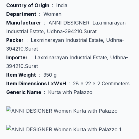
Country of Origin ‏
: ‎ India
Department
‏ : ‎ Women
Manufacturer
Industrial Estate, Udhna-394210.Surat
Packer
394210.Surat
Importer
394210.Surat
Item Weight
‏ : ‎ 350 g
Item Dimensions LxWxH ‏
: ‎ 28 x 22 x 2 Centimeters
Generic Name ‏
: ‎ Kurta with Palazzo