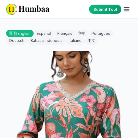
Submit Tool
🇬🇧 English
Español
Français
हिन्दी
Português
Deutsch
Bahasa Indonesia
Italiano
中文