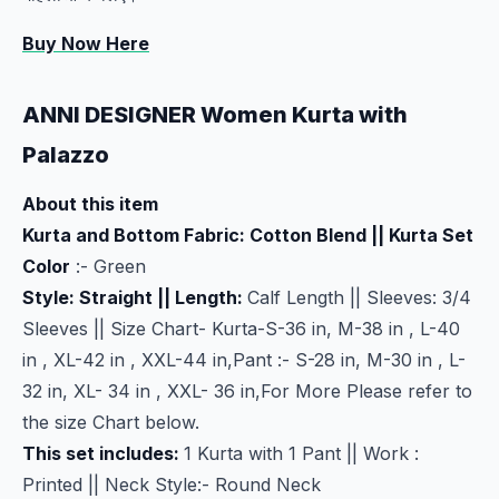
Buy Now Here
ANNI DESIGNER Women Kurta with
Palazzo
About this item
Kurta and Bottom Fabric: Cotton Blend || Kurta Set
Color
:- Green
Style: Straight || Length:
Calf Length || Sleeves: 3/4
Sleeves || Size Chart- Kurta-S-36 in, M-38 in , L-40
in , XL-42 in , XXL-44 in,Pant :- S-28 in, M-30 in , L-
32 in, XL- 34 in , XXL- 36 in,For More Please refer to
the size Chart below.
This set includes:
1 Kurta with 1 Pant || Work :
Printed || Neck Style:- Round Neck