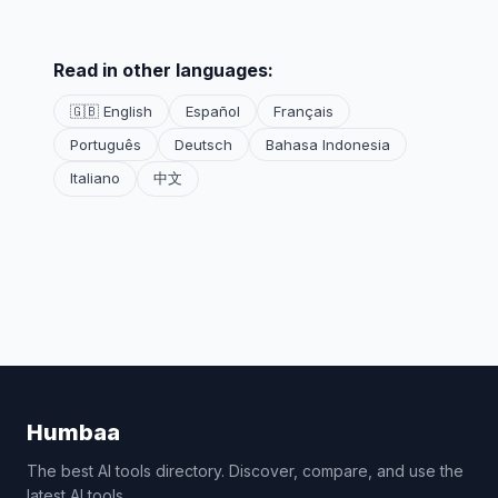
Read in other languages:
🇬🇧 English
Español
Français
Português
Deutsch
Bahasa Indonesia
Italiano
中文
Humbaa
The best AI tools directory. Discover, compare, and use the
latest AI tools.