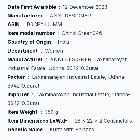
Date First Available ‏ : ‎
12 December 2023
Manufacturer ‏ : ‎
ANNI DESIGNER
ASIN
‏ : ‎ B0CPYJJJMM
Item model number ‏ :
‎ Chinki Green046
Country of Origin ‏
: ‎ India
Department
‏ : ‎ Women
Manufacturer
Industrial Estate, Udhna-394210.Surat
Packer
394210.Surat
Importer
394210.Surat
Item Weight
‏ : ‎ 350 g
Item Dimensions LxWxH ‏
: ‎ 28 x 22 x 2 Centimeters
Generic Name ‏
: ‎ Kurta with Palazzo