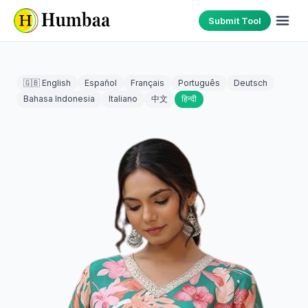
Submit Tool
🇬🇧 English
Español
Français
Português
Deutsch
Bahasa Indonesia
Italiano
中文
हिन्दी