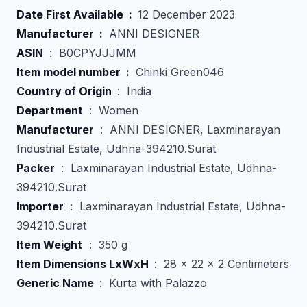
Date First Available ‏ : ‎
12 December 2023
Manufacturer ‏ : ‎
ANNI DESIGNER
ASIN
‏ : ‎ B0CPYJJJMM
Item model number ‏ :
‎ Chinki Green046
Country of Origin ‏
: ‎ India
Department
‏ : ‎ Women
Manufacturer
Industrial Estate, Udhna-394210.Surat
Packer
394210.Surat
Importer
394210.Surat
Item Weight
‏ : ‎ 350 g
Item Dimensions LxWxH ‏
: ‎ 28 x 22 x 2 Centimeters
Generic Name ‏
: ‎ Kurta with Palazzo