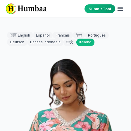
Submit Tool
🇬🇧 English
Español
Français
हिन्दी
Português
Deutsch
Bahasa Indonesia
中文
Italiano