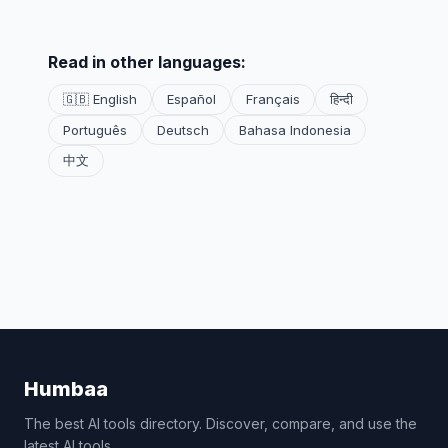
Read in other languages:
🇬🇧 English
Español
Français
हिन्दी
Português
Deutsch
Bahasa Indonesia
中文
Humbaa
The best AI tools directory. Discover, compare, and use the
latest AI tools.