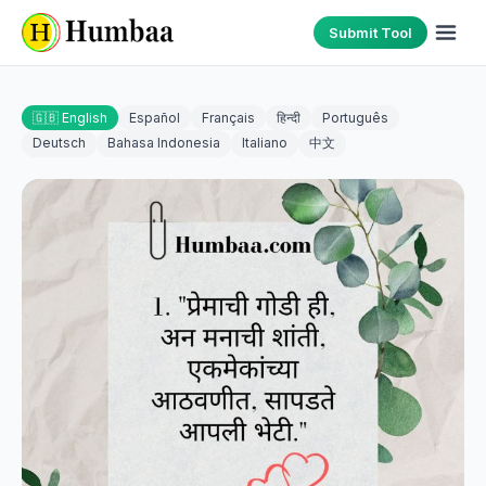
Submit Tool
🇬🇧 English
Español
Français
हिन्दी
Português
Deutsch
Bahasa Indonesia
Italiano
中文