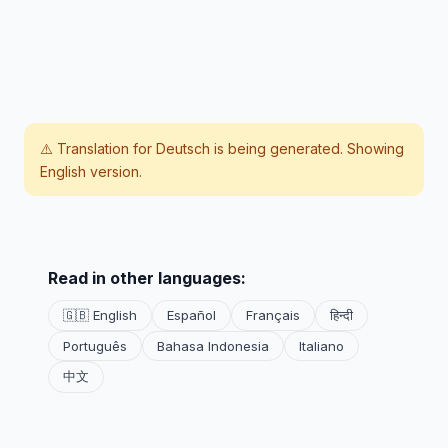
⚠️ Translation for
Deutsch
is being generated. Showing
English version.
Read in other languages:
🇬🇧 English
Español
Français
हिन्दी
Português
Bahasa Indonesia
Italiano
中文