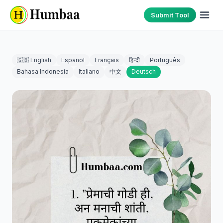
Submit Tool
🇬🇧 English
Español
Français
हिन्दी
Português
Bahasa Indonesia
Italiano
中文
Deutsch