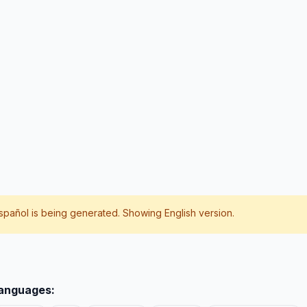
spañol
is being generated. Showing English version.
languages: