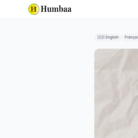
🇬🇧 English
Françai