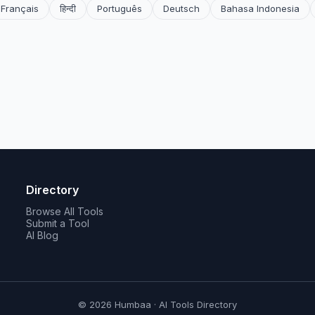
Français
हिन्दी
Português
Deutsch
Bahasa Indonesia
Directory
Browse All Tools
Submit a Tool
AI Blog
© 2026 Humbaa · AI Tools Directory