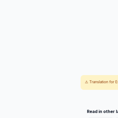
⚠️ Translation for
E
Read in other 