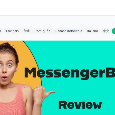
l
Français
हिन्दी
Português
Bahasa Indonesia
Italiano
中文