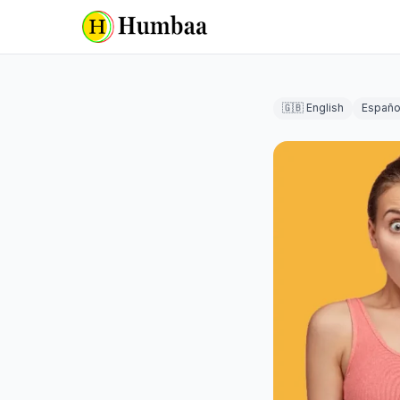
🇬🇧 English
Españo