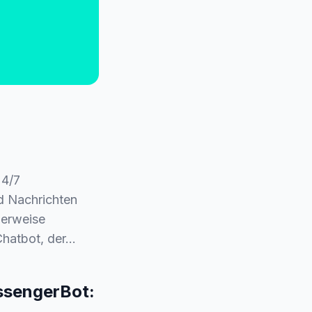
24/7
d Nachrichten
herweise
 Chatbot, der…
essengerBot: