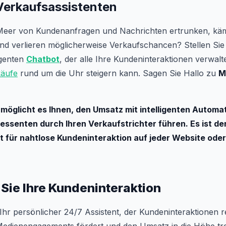
Verkaufsassistenten
 Meer von Kundenanfragen und Nachrichten ertrunken, kä
und verlieren möglicherweise Verkaufschancen? Stellen Sie 
igenten
Chatbot
, der alle Ihre Kundeninteraktionen verwalt
käufe
rund um die Uhr steigern kann. Sagen Sie Hallo zu
M
öglicht es Ihnen, den Umsatz mit intelligenten Automa
ressenten durch Ihren Verkaufstrichter führen. Es ist der
 für nahtlose Kundeninteraktion auf jeder Website oder
Sie Ihre Kundeninteraktion
Ihr persönlicher 24/7 Assistent, der Kundeninteraktionen re
 Medienengagements fördert und den Umsatz in die Höhe tre