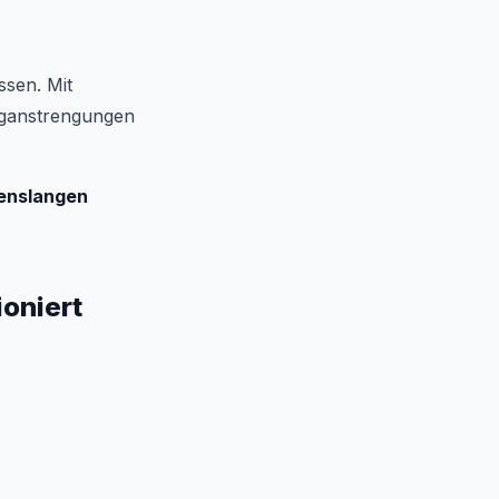
ssen. Mit
inganstrengungen
benslangen
ioniert