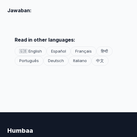
Jawaban:
Read in other languages:
🇬🇧 English
Español
Français
हिन्दी
Português
Deutsch
Italiano
中文
Humbaa