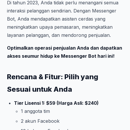
Di tahun 2023, Anda tidak perlu menangani semua
interaksi pelanggan sendirian. Dengan Messenger
Bot, Anda mendapatkan asisten cerdas yang
meningkatkan upaya pemasaran, meningkatkan
layanan pelanggan, dan mendorong penjualan.
Optimalkan operasi penjualan Anda dan dapatkan
akses seumur hidup ke Messenger Bot hari ini!
Rencana & Fitur: Pilih yang
Sesuai untuk Anda
Tier Lisensi 1: $59 (Harga Asli: $240)
1 anggota tim
2 akun Facebook