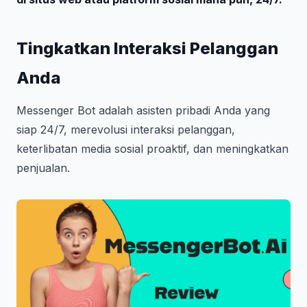
Tingkatkan Interaksi Pelanggan
Anda
Messenger Bot adalah asisten pribadi Anda yang
siap 24/7, merevolusi interaksi pelanggan,
keterlibatan media sosial proaktif, dan meningkatkan
penjualan.