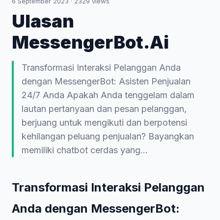
6 September 2023
·
2329
views
Ulasan
MessengerBot.Ai
Transformasi Interaksi Pelanggan Anda
dengan MessengerBot: Asisten Penjualan
24/7 Anda Apakah Anda tenggelam dalam
lautan pertanyaan dan pesan pelanggan,
berjuang untuk mengikuti dan berpotensi
kehilangan peluang penjualan? Bayangkan
memiliki chatbot cerdas yang...
Transformasi Interaksi Pelanggan
Anda dengan MessengerBot: