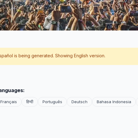
spañol
is being generated. Showing English version.
languages:
Français
हिन्दी
Português
Deutsch
Bahasa Indonesia