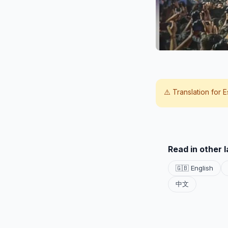
⚠️ Translation for
E
Read in other 
🇬🇧 English
中文