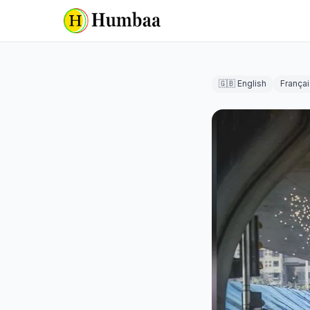
🇬🇧 English
Françai