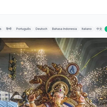
s
हिन्दी
Português
Deutsch
Bahasa Indonesia
Italiano
中文