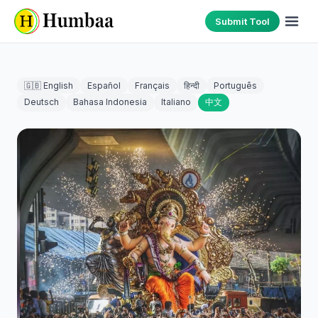
Submit Tool
🇬🇧 English
Español
Français
हिन्दी
Português
Deutsch
Bahasa Indonesia
Italiano
中文