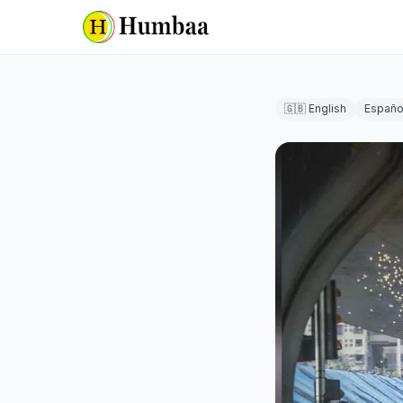
🇬🇧 English
Españo