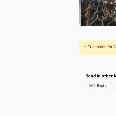
⚠️ Translation for
B
Read in other 
🇬🇧 English