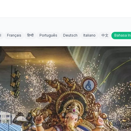
l
Français
हिन्दी
Português
Deutsch
Italiano
中文
Bahasa I