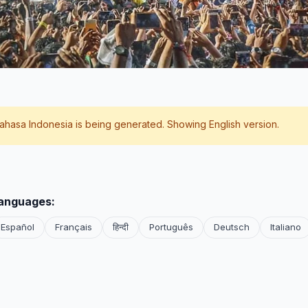
ahasa Indonesia
is being generated. Showing English version.
languages:
Español
Français
हिन्दी
Português
Deutsch
Italiano