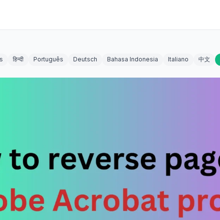
s
हिन्दी
Português
Deutsch
Bahasa Indonesia
Italiano
中文