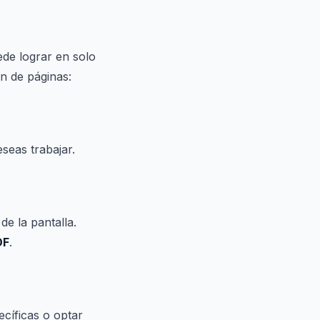
de lograr en solo
ón de páginas:
seas trabajar.
e la pantalla.
DF
.
ecíficas o optar