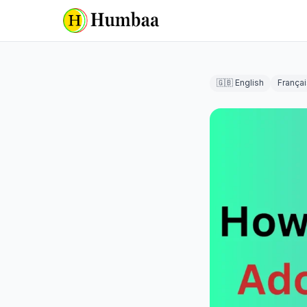
🇬🇧 English
Françai