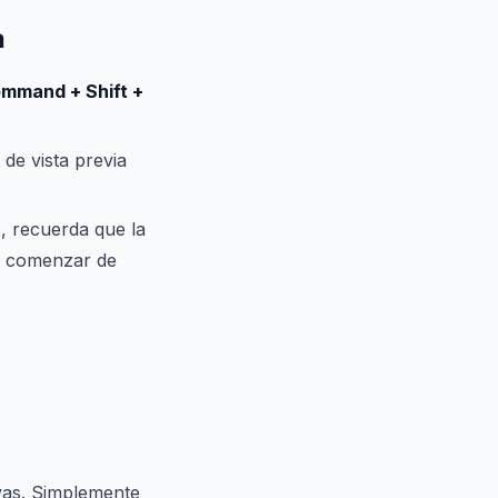
a
ommand + Shift +
 de vista previa
, recuerda que la
 y comenzar de
ivas. Simplemente