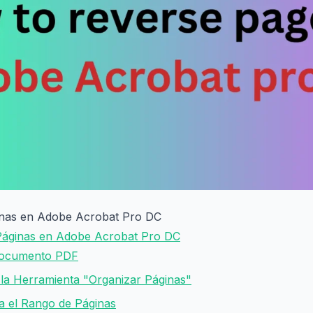
inas en Adobe Acrobat Pro DC
Páginas en Adobe Acrobat Pro DC
 Documento PDF
 la Herramienta "Organizar Páginas"
na el Rango de Páginas