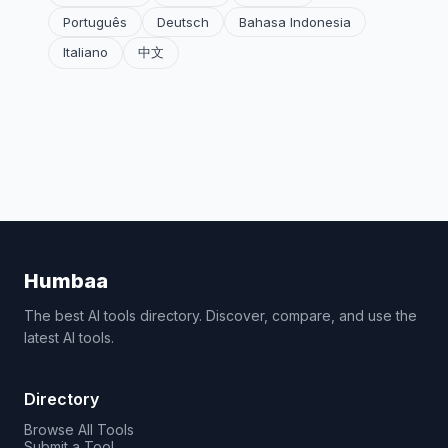
Português
Deutsch
Bahasa Indonesia
Italiano
中文
Humbaa
The best AI tools directory. Discover, compare, and use the
latest AI tools.
Directory
Browse All Tools
Submit a Tool