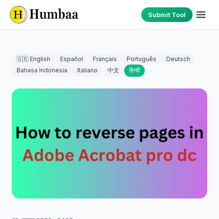
Submit Tool
🇬🇧 English
Español
Français
Português
Deutsch
Bahasa Indonesia
Italiano
中文
हिन्दी