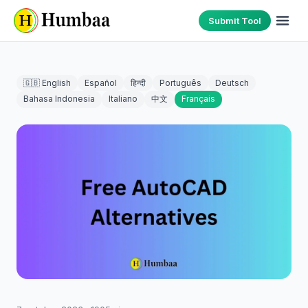
Submit Tool
🇬🇧 English
Español
हिन्दी
Português
Deutsch
Bahasa Indonesia
Italiano
中文
Français