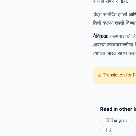
कधीही संपणार नाही.
चंद्रा आनंदित झाली आण
तिची कल्पनाशक्ती तिच्य
नैतिकता:
कल्पनाशक्ती ह
आपल्या कल्पनाशक्तीला ज
त्यापेक्षा जास्त साध्य क
⚠️ Translation for
F
Read in other 
🇬🇧 English
中文