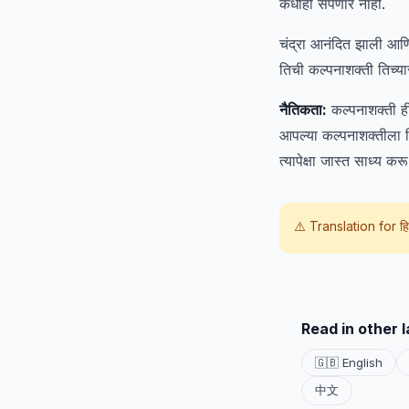
कधीही संपणार नाही.
चंद्रा आनंदित झाली आण
तिची कल्पनाशक्ती तिच्य
नैतिकता:
कल्पनाशक्ती ह
आपल्या कल्पनाशक्तीला ज
त्यापेक्षा जास्त साध्य क
⚠️ Translation for
हि
Read in other 
🇬🇧 English
中文