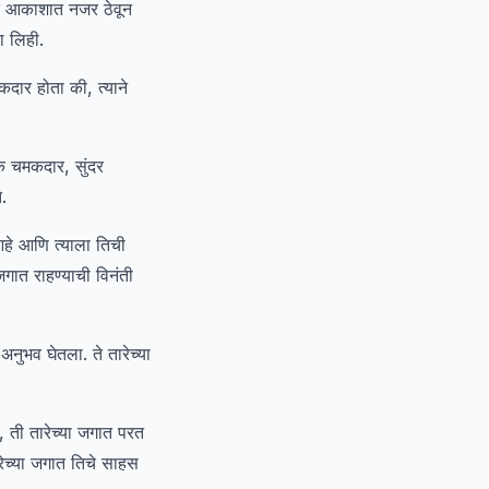
ून आकाशात नजर ठेवून
था लिही.
दार होता की, त्याने
 एक चमकदार, सुंदर
.
आहे आणि त्याला तिची
जगात राहण्याची विनंती
नुभव घेतला. ते तारेच्या
, ती तारेच्या जगात परत
रेच्या जगात तिचे साहस