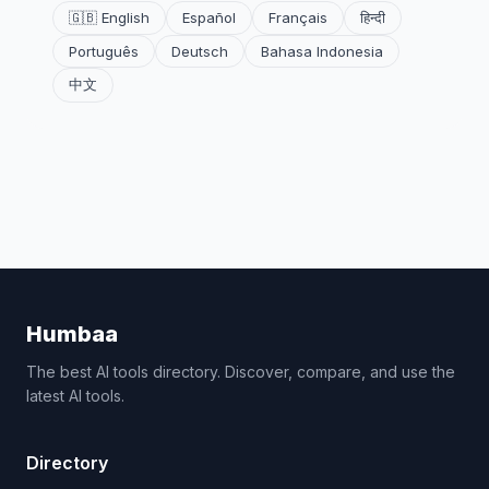
🇬🇧 English
Español
Français
हिन्दी
Português
Deutsch
Bahasa Indonesia
中文
Humbaa
The best AI tools directory. Discover, compare, and use the
latest AI tools.
Directory