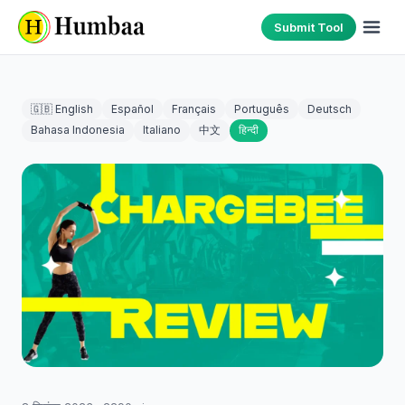
Submit Tool
🇬🇧 English
Español
Français
Português
Deutsch
Bahasa Indonesia
Italiano
中文
हिन्दी