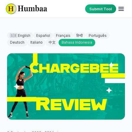
Submit Tool
🇬🇧 English
Español
Français
हिन्दी
Português
Deutsch
Italiano
中文
Bahasa Indonesia