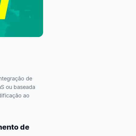
integração de
aS ou baseada
dificação ao
mento de