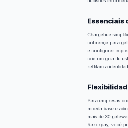
decisões informada
Essenciais 
Chargebee simplifi
cobrança para gat
e configurar impo
crie um guia de es
reflitam a identid
Flexibilida
Para empresas com 
moeda base e adic
mais de 30 gatewa
Razorpay, você pod