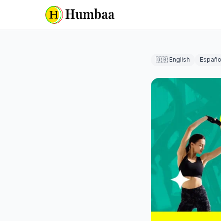
🇬🇧 English
Españo