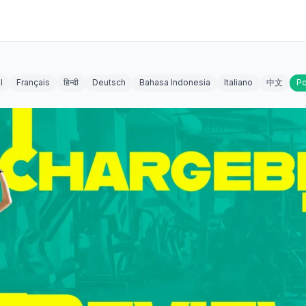
l
Français
हिन्दी
Deutsch
Bahasa Indonesia
Italiano
中文
Po