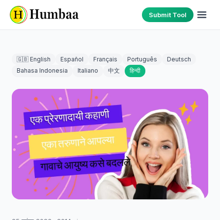
Submit Tool
🇬🇧 English
Español
Français
Português
Deutsch
Bahasa Indonesia
Italiano
中文
हिन्दी