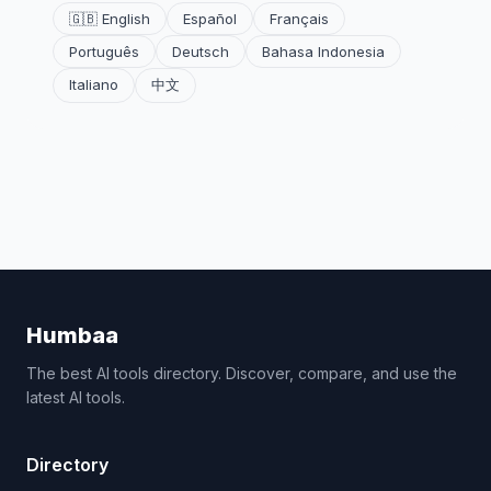
🇬🇧 English
Español
Français
Português
Deutsch
Bahasa Indonesia
Italiano
中文
Humbaa
The best AI tools directory. Discover, compare, and use the
latest AI tools.
Directory