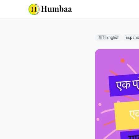
🇬🇧 English
Españo