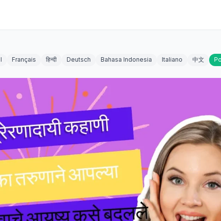
l
Français
हिन्दी
Deutsch
Bahasa Indonesia
Italiano
中文
Po