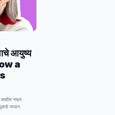
ाचे आयुष्य
How a
is
काहीच नव्हतं.
ाधूकडे जाऊन