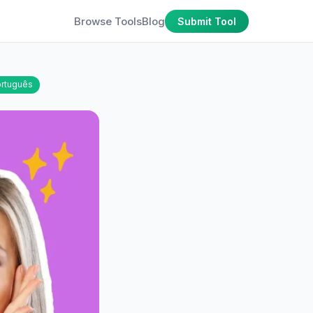
Browse Tools
Blog
Submit Tool
rtuguês