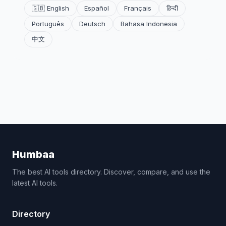
🇬🇧 English
Español
Français
हिन्दी
Português
Deutsch
Bahasa Indonesia
中文
Humbaa
The best AI tools directory. Discover, compare, and use the
latest AI tools.
Directory