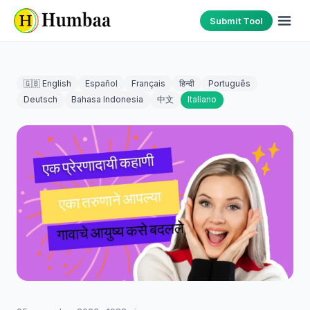
Submit Tool
🇬🇧 English
Español
Français
हिन्दी
Português
Deutsch
Bahasa Indonesia
中文
Italiano