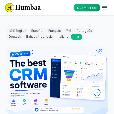
Submit Tool
🇬🇧 English
Español
Français
हिन्दी
Português
Deutsch
Bahasa Indonesia
Italiano
中文