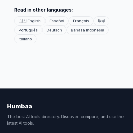
Read in other languages:
🇬🇧 English
Español
Français
हिन्दी
Português
Deutsch
Bahasa Indonesia
Italiano
Humbaa
The best AI tools directory. Discover, compare, and use the
latest AI tools.