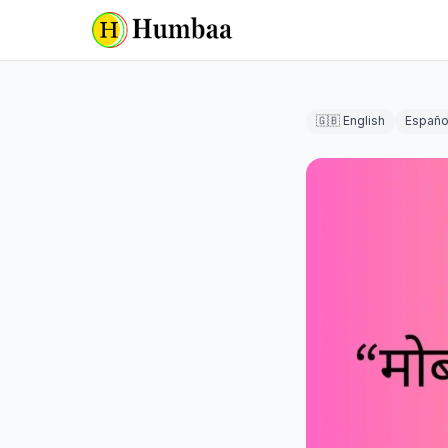
🇬🇧 English
Españo