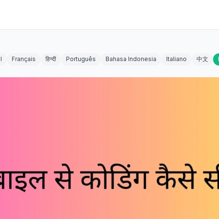
l
Français
हिन्दी
Português
Bahasa Indonesia
Italiano
中文