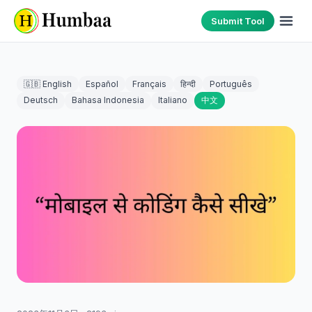
Submit Tool
🇬🇧 English
Español
Français
हिन्दी
Português
Deutsch
Bahasa Indonesia
Italiano
中文