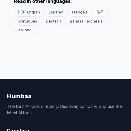
Read in other languages:
🇬🇧 English
Español
Français
हिन्दी
Português
Deutsch
Bahasa Indonesia
Italiano
Humbaa
The best AI tools directory. Discover, compare, and use the
latest AI tools.
Directory