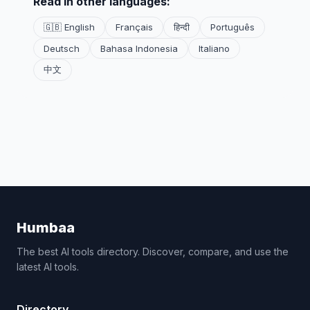
Read in other languages:
🇬🇧 English
Français
हिन्दी
Português
Deutsch
Bahasa Indonesia
Italiano
中文
Humbaa
The best AI tools directory. Discover, compare, and use the
latest AI tools.
Directory