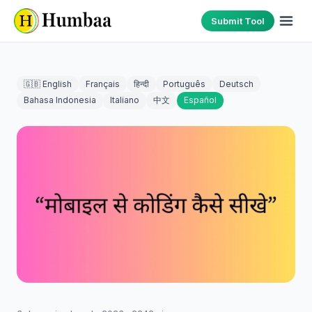
Submit Tool
🇬🇧 English
Français
हिन्दी
Português
Deutsch
Bahasa Indonesia
Italiano
中文
Español