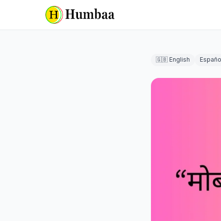
🇬🇧 English
Españo