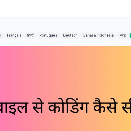
l
Français
हिन्दी
Português
Deutsch
Bahasa Indonesia
中文