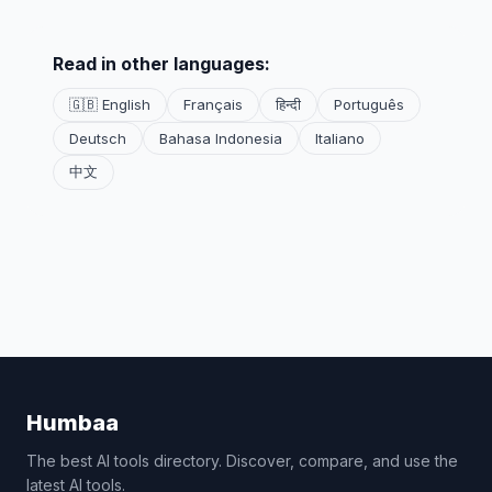
Read in other languages:
🇬🇧 English
Français
हिन्दी
Português
Deutsch
Bahasa Indonesia
Italiano
中文
Humbaa
The best AI tools directory. Discover, compare, and use the
latest AI tools.