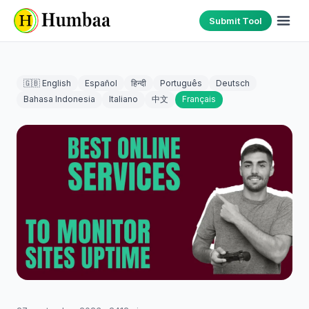
Submit Tool
🇬🇧 English
Español
हिन्दी
Português
Deutsch
Bahasa Indonesia
Italiano
中文
Français