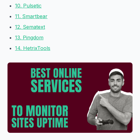
10. Pulsetic
11. Smartbear
12. Sematext
13. Pingdom
14. HetrixTools