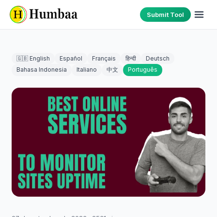
Submit Tool
🇬🇧 English
Español
Français
हिन्दी
Deutsch
Bahasa Indonesia
Italiano
中文
Português