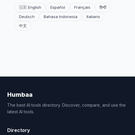
🇬🇧 English
Español
Français
हिन्दी
Deutsch
Bahasa Indonesia
Italiano
中文
Humbaa
The best AI tools directory. Discover, compare, and use the
latest AI tools.
Directory