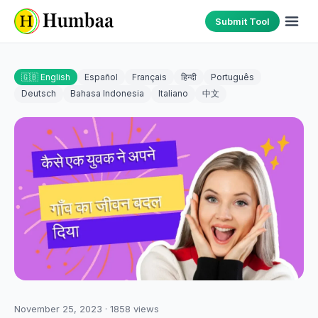
Submit Tool
🇬🇧 English
Español
Français
हिन्दी
Português
Deutsch
Bahasa Indonesia
Italiano
中文
November 25, 2023
·
1858
views