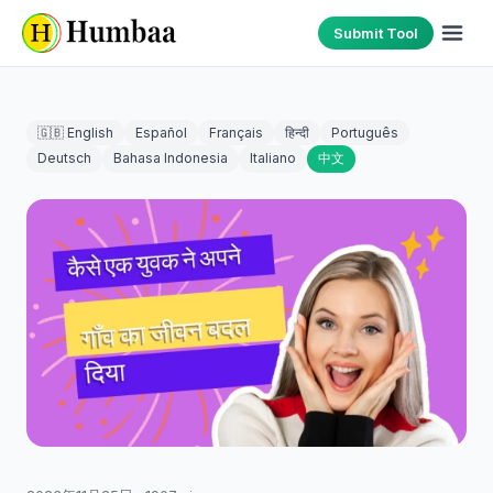
Submit Tool
🇬🇧 English
Español
Français
हिन्दी
Português
Deutsch
Bahasa Indonesia
Italiano
中文