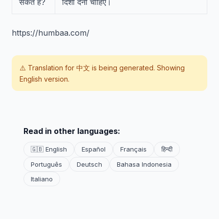
सकते हैं?
दिशा देनी चाहिए।
https://humbaa.com/
⚠️ Translation for
中文
is being generated. Showing
English version.
Read in other languages:
🇬🇧 English
Español
Français
हिन्दी
Português
Deutsch
Bahasa Indonesia
Italiano