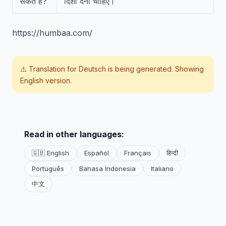
सकते हैं?
दिशा देनी चाहिए।
https://humbaa.com/
⚠️ Translation for
Deutsch
is being generated. Showing
English version.
Read in other languages:
🇬🇧 English
Español
Français
हिन्दी
Português
Bahasa Indonesia
Italiano
中文