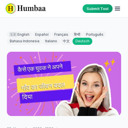
Submit Tool
🇬🇧 English
Español
Français
हिन्दी
Português
Bahasa Indonesia
Italiano
中文
Deutsch