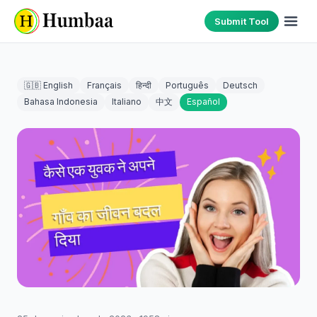
Submit Tool
🇬🇧 English
Français
हिन्दी
Português
Deutsch
Bahasa Indonesia
Italiano
中文
Español