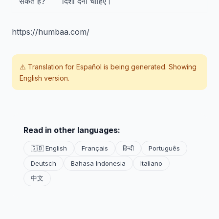
सकते हैं?
दिशा देनी चाहिए।
https://humbaa.com/
⚠️ Translation for
Español
is being generated. Showing
English version.
Read in other languages:
🇬🇧 English
Français
हिन्दी
Português
Deutsch
Bahasa Indonesia
Italiano
中文