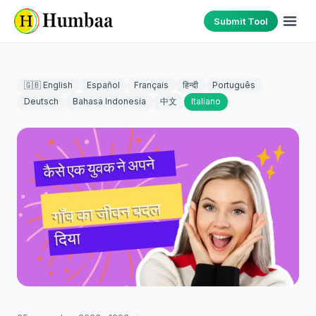
Submit Tool
🇬🇧 English
Español
Français
हिन्दी
Português
Deutsch
Bahasa Indonesia
中文
Italiano