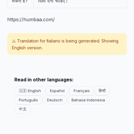
सकते हैं?
दिशा देनी चाहिए।
https://humbaa.com/
⚠️ Translation for
Italiano
is being generated. Showing
English version.
Read in other languages:
🇬🇧 English
Español
Français
हिन्दी
Português
Deutsch
Bahasa Indonesia
中文